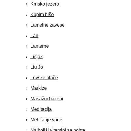
Krnsko jezero
Kupim hišo
Lamelne zavese
Lan
Lanterne
Lisjak
Liu Jo
Lovske hlače
Markize
Masažni bazeni
Meditacija
Mehčanje vode
Najboljši vitamini za nohte