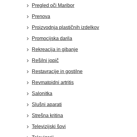
Pregled oči Maribor
Prenova
Proizvodnja plastičnih izdelkov
Promocijska darila
Rekreacija in gibanje
Rešilni jopič
Restavracije in gostilne
Revmatoidni artritis
Salonitka
Slušni aparati
Strešna kritina
Televizijski šovi