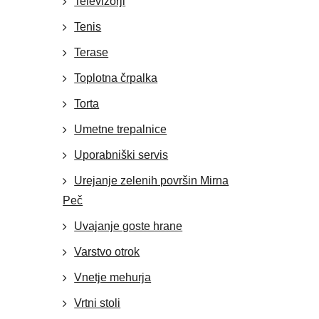
Televizorji
Tenis
Terase
Toplotna črpalka
Torta
Umetne trepalnice
Uporabniški servis
Urejanje zelenih površin Mirna
Peč
Uvajanje goste hrane
Varstvo otrok
Vnetje mehurja
Vrtni stoli