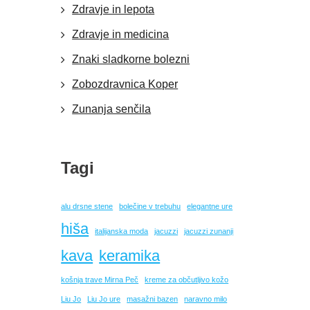
Zdravje in lepota
Zdravje in medicina
Znaki sladkorne bolezni
Zobozdravnica Koper
Zunanja senčila
Tagi
alu drsne stene
bolečine v trebuhu
elegantne ure
hiša
italijanska moda
jacuzzi
jacuzzi zunanji
kava
keramika
košnja trave Mirna Peč
kreme za občutljivo kožo
Liu Jo
Liu Jo ure
masažni bazen
naravno milo