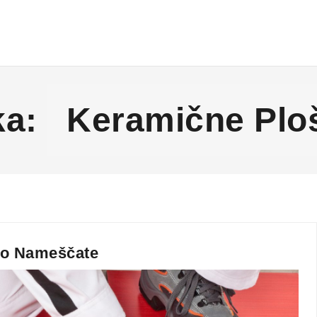
ka:
Keramične Plo
ko Nameščate