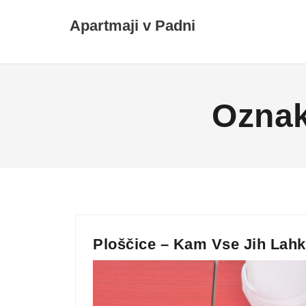
Skip
Apartmaji v Padni
to
content
Ozna
Ploščice – Kam Vse Jih Lah