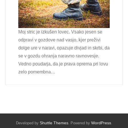
Moj stric je izkušen lovec. Vsako jesen se
odpravi v gozdove nad vasjo, kjer preživi
dolge ure v naravi, opazuje divjad in skrbi, da
se v gozdu ohranja naravno ravnovesje.
Vedno poudarja, da je prava oprema pri lovu
zelo pomembna…
Shuttle Themes
WordPress
Developed by
. Powered by
.