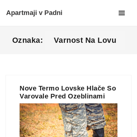
Skip
Apartmaji v Padni
to
content
Oznaka:
Varnost Na Lovu
Nove Termo Lovske Hlače So
Varovale Pred Ozeblinami