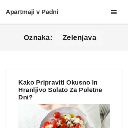
Skip
Apartmaji v Padni
to
content
Oznaka:
Zelenjava
Kako Pripraviti Okusno In
Hranljivo Solato Za Poletne
Dni?