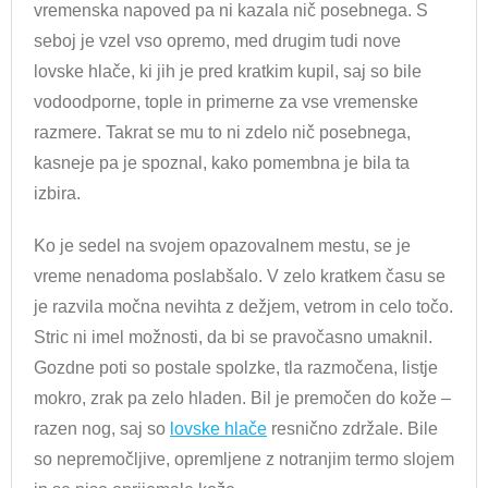
vremenska napoved pa ni kazala nič posebnega. S
seboj je vzel vso opremo, med drugim tudi nove
lovske hlače, ki jih je pred kratkim kupil, saj so bile
vodoodporne, tople in primerne za vse vremenske
razmere. Takrat se mu to ni zdelo nič posebnega,
kasneje pa je spoznal, kako pomembna je bila ta
izbira.
Ko je sedel na svojem opazovalnem mestu, se je
vreme nenadoma poslabšalo. V zelo kratkem času se
je razvila močna nevihta z dežjem, vetrom in celo točo.
Stric ni imel možnosti, da bi se pravočasno umaknil.
Gozdne poti so postale spolzke, tla razmočena, listje
mokro, zrak pa zelo hladen. Bil je premočen do kože –
razen nog, saj so
lovske hlače
resnično zdržale. Bile
so nepremočljive, opremljene z notranjim termo slojem