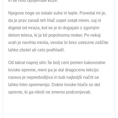
in se niso oprijemale kože.
Njegove noge so ostale suhe in tople. Povedal mi je,
da je prav zaradi teh hlač uspel ostati miren, saj ni
drgetal od mraza, kot se je to dogajalo z zgornjim
delom telesa, ki je bil popolnoma moker. Po nekaj
urah je nevihta minila, vendar bi brez ustrezne zaščite
lahko zbolel ali celo podhladil.
Od takrat naprej stric še bolj ceni pomen kakovostne
lovske opreme, meni pa je dal dragoceno lekcijo:
narava je nepredvidljiva in tudi najboljši načrti se
lahko hitro spremenijo. Dobre lovske hlače so del
opreme, ki ga nikoli ne smemo podcenjevati.