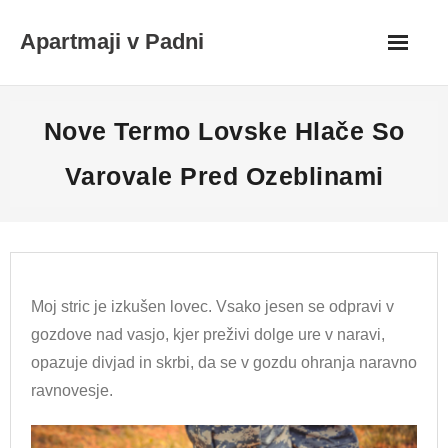
Skip
Apartmaji v Padni
to
content
Nove Termo Lovske Hlače So
Varovale Pred Ozeblinami
Moj stric je izkušen lovec. Vsako jesen se odpravi v
gozdove nad vasjo, kjer preživi dolge ure v naravi,
opazuje divjad in skrbi, da se v gozdu ohranja naravno
ravnovesje.