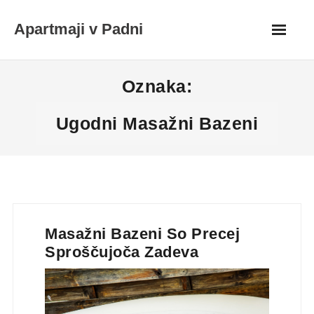
Skip
Apartmaji v Padni
to
content
Oznaka:
Ugodni Masažni Bazeni
Masažni Bazeni So Precej
Sproščujoča Zadeva