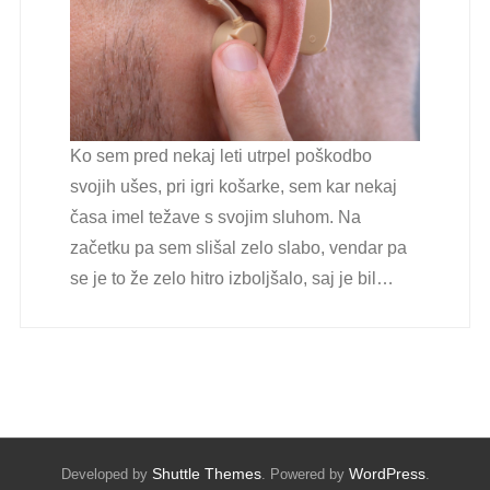
Ko sem pred nekaj leti utrpel poškodbo
svojih ušes, pri igri košarke, sem kar nekaj
časa imel težave s svojim sluhom. Na
začetku pa sem slišal zelo slabo, vendar pa
se je to že zelo hitro izboljšalo, saj je bil…
Shuttle Themes
WordPress
Developed by
. Powered by
.