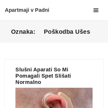
Skip
Apartmaji v Padni
to
content
Oznaka:
Poškodba Ušes
Slušni Aparati So Mi
Pomagali Spet Slišati
Normalno