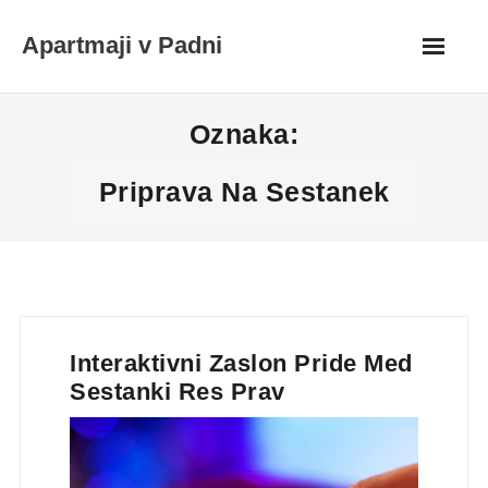
Skip
Apartmaji v Padni
to
content
Oznaka:
Priprava Na Sestanek
Interaktivni Zaslon Pride Med
Sestanki Res Prav