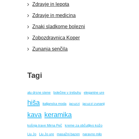
Zdravje in lepota
Zdravje in medicina
Znaki sladkorne bolezni
Zobozdravnica Koper
Zunanja senčila
Tagi
alu drsne stene
bolečine v trebuhu
elegantne ure
hiša
italijanska moda
jacuzzi
jacuzzi zunanji
kava
keramika
košnja trave Mirna Peč
kreme za občutljivo kožo
Liu Jo
Liu Jo ure
masažni bazen
naravno milo