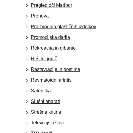
Pregled oči Maribor
Prenova
Proizvodnja plastičnih izdelkov
Promocijska darila
Rekreacija in gibanje
Rešilni jopič
Restavracije in gostilne
Revmatoidni artritis
Salonitka
Slušni aparati
Strešna kritina
Televizijski šovi