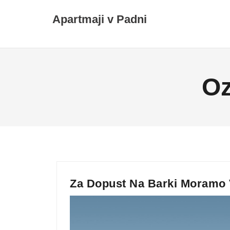
Skip
Apartmaji v Padni
to
content
O
Za Dopust Na Barki Moramo V