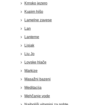
Krnsko jezero
Kupim hišo
Lamelne zavese
Lan
Lanterne
Lisjak
Liu Jo
Lovske hlače
Markize
Masažni bazeni
Meditacija
Mehčanje vode
Najboljši vitamini za nohte