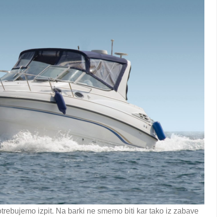
otrebujemo izpit. Na barki ne smemo biti kar tako iz zabave