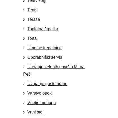
Televizorji
Tenis
Terase
Toplotna črpalka
Torta
Umetne trepalnice
Uporabniški servis
Urejanje zelenih površin Mirna
Peč
Uvajanje goste hrane
Varstvo otrok
Vnetje mehurja
Vrtni stoli