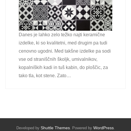
Danes je lahko zelo težko najti keramične
izdelke, ki so kvalitetni, med drugim pa tudi
cenovno ugodni. Med takšne izdelke pa sodi
vse od straniščnih školjk, umivalnikov,
kopalniških kadi in tuš kabin, do ploščic, za
tako tla, kot stene. Zato…
Shuttle Themes
WordPress
Developed by
. Powered by
.